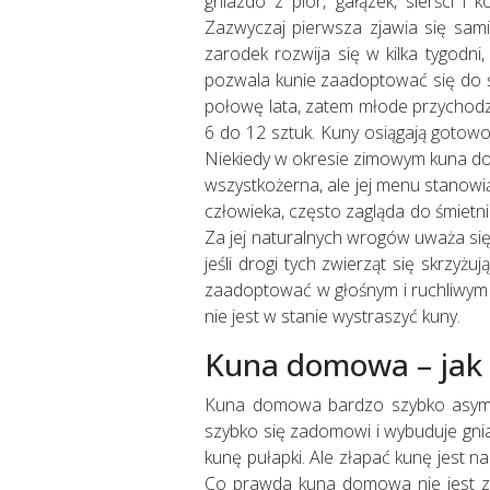
gniazdo z piór, gałązek, sierści i
Zazwyczaj pierwsza zjawia się sami
zarodek rozwija się w kilka tygodni
pozwala kunie zaadoptować się do ś
połowę lata, zatem młode przychodz
6 do 12 sztuk. Kuny osiągają gotow
Niekiedy w okresie zimowym kuna do
wszystkożerna, ale jej menu stanowią
człowieka, często zagląda do śmietni
Za jej naturalnych wrogów uważa się ss
jeśli drogi tych zwierząt się skrzy
zaadoptować w głośnym i ruchliwym ś
nie jest w stanie wystraszyć kuny.
Kuna domowa – jak s
Kuna domowa bardzo szybko asymiluj
szybko się zadomowi i wybuduje gni
kunę pułapki. Ale złapać kunę jest n
Co prawda kuna domowa nie jest zw