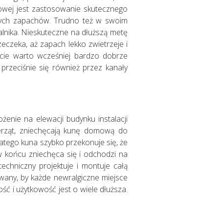
owej jest zastosowanie skutecznego
wnych zapachów. Trudno też w swoim
lnika. Nieskuteczne na dłuższą metę
zeczeka, aż zapach lekko zwietrzeje i
cie warto wcześniej bardzo dobrze
przeciśnie się również przez kanały
nie na elewacji budynku instalacji
wierząt, zniechęcają kunę domową do
latego kuna szybko przekonuje się, że
w końcu zniechęca się i odchodzi na
echniczny projektuje i montuje całą
owany, by każde newralgiczne miejsce
ć i użytkowość jest o wiele dłuższa.