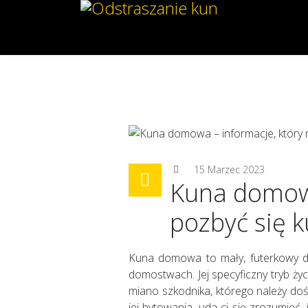
15 Marzec 2023
Kuna domowa
pozbyć się k
Kuna domowa to mały, futerkowy dra
domostwach. Jej specyficzny tryb życ
miano szkodnika, którego należy doś
jej bytowania, uda ci się zrozumie