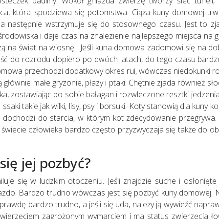
 kosteczek padliny. Wokół gniazda zwierzę tworzy sieć tuneli,
ca, która spodziewa się potomstwa. Ciąża kuny domowej trwa
, a następnie wstrzymuje się do stosownego czasu. Jest to zja
rodowiska i daje czas na znalezienie najlepszego miejsca na g
ą na świat na wiosnę. Jeśli kuna domowa zadomowi się na dobr
ość do rozrodu dopiero po dwóch latach, do tego czasu bardzo
mowa przechodzi dodatkowy okres rui, wówczas niedokunki rod
 głównie małe gryzonie, płazy i ptaki. Chętnie zjada również sło
ka, zostawiając po sobie bałagan i rozwleczone resztki jedzeni
aki takie jak wilki, lisy, psy i borsuki. Koty stanowią dla kuny ko
żują dochodzi do starcia, w którym kot zdecydowanie przegrywa
wiecie człowieka bardzo często przyzwyczaja się także do obe
ię jej pozbyć?
e się w ludzkim otoczeniu. Jeśli znajdzie suche i osłonięte
azdo. Bardzo trudno wówczas jest się pozbyć kuny domowej. Ni
aprawdę bardzo trudno, a jeśli się uda, należy ją wywieźć napra
ierzęciem zagrożonym wymarciem i ma status zwierzęcia łow