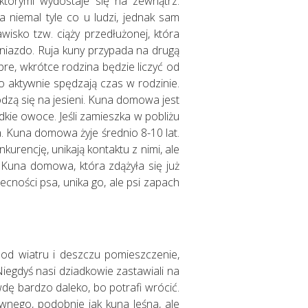
 którymi wydostaje się na zewnątrz.
 niemal tyle co u ludzi, jednak sam
wisko tzw. ciąży przedłużonej, która
niazdo. Ruja kuny przypada na drugą
e, wkrótce rodzina będzie liczyć od
 aktywnie spędzają czas w rodzinie.
zą się na jesieni. Kuna domowa jest
dkie owoce. Jeśli zamieszka w pobliżu
a. Kuna domowa żyje średnio 8-10 lat.
nkurencję, unikają kontaktu z nimi, ale
. Kuna domowa, która zdążyła się już
cności psa, unika go, ale psi zapach
 od wiatru i deszczu pomieszczenie,
egdyś nasi dziadkowie zastawiali na
wdę bardzo daleko, bo potrafi wrócić.
nego, podobnie jak kuna leśna, ale