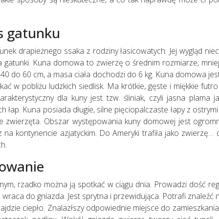
s gatunku
ek drapieżnego ssaka z rodziny łasicowatych. Jej wygląd nieco
wa gatunki. Kuna domowa to zwierzę o średnim rozmiarze, mniej
 40 do 60 cm, a masa ciała dochodzi do 6 kg. Kuna domowa jest
 w pobliżu ludzkich siedlisk. Ma krótkie, gęste i miękkie fut
akterystyczny dla kuny jest tzw. śliniak, czyli jasna plama j
h łap. Kuna posiada długie, silne pięciopalczaste łapy z ostrymi
ne zwierzęta. Obszar występowania kuny domowej jest ogrom
z na kontynencie azjatyckim. Do Ameryki trafiła jako zwierzę
h.
owanie
m, rzadko można ją spotkać w ciągu dnia. Prowadzi dość reg
h wraca do gniazda. Jest sprytna i przewidująca. Potrafi znaleźć
najdzie ciepło. Znalazłszy odpowiednie miejsce do zamieszkan