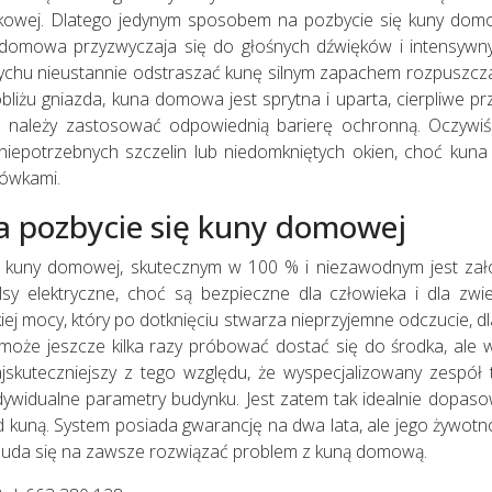
nkowej. Dlatego jedynym sposobem na pozbycie się kuny dom
a domowa przyzwyczaja się do głośnych dźwięków i intensy
chu nieustannie odstraszać kunę silnym zapachem rozpuszcza
obliżu gniazda, kuna domowa jest sprytna i uparta, cierpliwe pr
o należy zastosować odpowiednią barierę ochronną. Oczywiś
 niepotrzebnych szczelin lub niedomkniętych okien, choć kuna 
hówkami.
a pozbycie się kuny domowej
kuny domowej, skutecznym w 100 % i niezawodnym jest założe
mpulsy elektryczne, choć są bezpieczne dla człowieka i dla z
kiej mocy, który po dotknięciu stwarza nieprzyjemne odczucie, d
a może jeszcze kilka razy próbować dostać się do środka, ale 
jskuteczniejszy z tego względu, że wyspecjalizowany zespół t
ndywidualne parametry budynku. Jest zatem tak idealnie dopas
 kuną. System posiada gwarancję na dwa lata, ale jego żywotnoś
 uda się na zawsze rozwiązać problem z kuną domową.