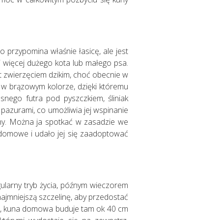
 przypomina właśnie łasicę, ale jest
 więcej dużego kota lub małego psa.
 zwierzęciem dzikim, choć obecnie w
ro w brązowym kolorze, dzięki któremu
asnego futra pod pyszczkiem, śliniak
 pazurami, co umożliwia jej wspinanie
ny. Można ja spotkać w zasadzie we
… domowe i udało jej się zaadoptować
ularny tryb życia, późnym wieczorem
 najmniejszą szczelinę, aby przedostać
ia, kuna domowa buduje tam ok 40 cm