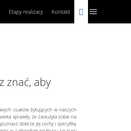
Facebook
Etapy realizacji
Kontakt
z znać, aby
żliwych ssaków bytujących w naszych
wieka sprawiły, że zasłużyła sobie na
poznasz dobrze jej cechy i specyfikę
omóc w całkowitym pozbyciu się kuny