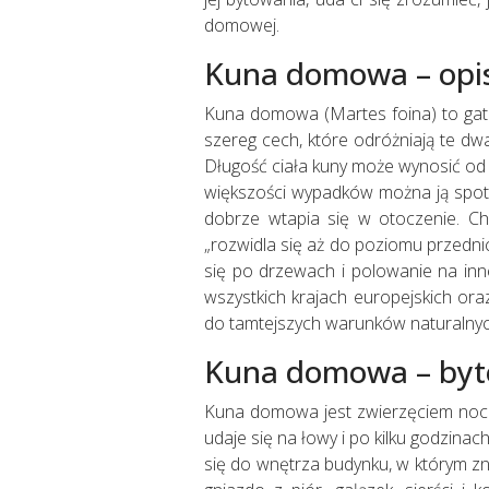
domowej.
Kuna domowa – opi
Kuna domowa (Martes foina) to gatun
szereg cech, które odróżniają te d
Długość ciała kuny może wynosić od
większości wypadków można ją spotkać
dobrze wtapia się w otoczenie. Char
„rozwidla się aż do poziomu przednic
się po drzewach i polowanie na in
wszystkich krajach europejskich ora
do tamtejszych warunków naturalnyc
Kuna domowa – byt
Kuna domowa jest zwierzęciem nocny
udaje się na łowy i po kilku godzinac
się do wnętrza budynku, w którym z