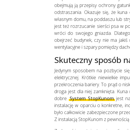
obejmują ją przepisy ochrony gatu
odstraszania. Okazuje się, że kun
własnym domu, na poddaszu lub stry
jest też rozrzucanie sierści psa w p
wróci do swojego gniazda. Dlateg
obejrzeć budynek, czy nie ma jakiś
wentylacyjne i szpary pomiędzy dac
Skuteczny sposób n
Jedynym sposobem na pozbycie się 
elektrycznej. Krótkie niewielkie i
przekroczenia bariery. To prąd o nis
droga jest dla niej zamknięta. Kun
dobre.
System StopKunom
jest na
instalację w oparciu o konkretne, i
było całkowicie zabezpieczone przed
Z instalacją StopKunom z pewnością