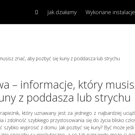
HOME
Jak działamy
Wykonane instalacje
 – informacje, który musis
uny z poddasza lub strychu
pieżnik, który uznawany jest za jednego z najbardziej ucią
ia i zdolność szybkiego przystosowania się do życia blisko czło
ć szybko wyprosić z domu. Jak pozbyć się kuny? Być może jeśli 
ć, jakie sposoby są nieskuteczne, a co tak naprawdę może ci p